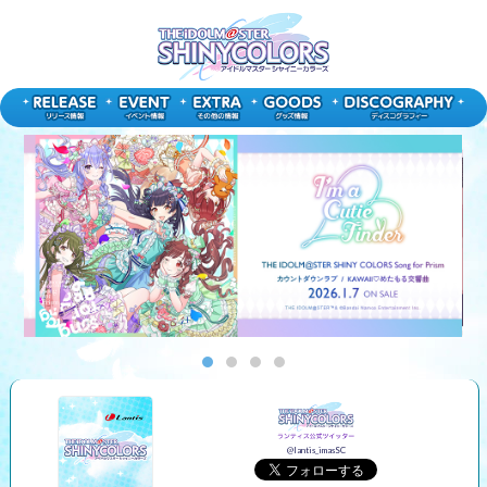
@lantis_imasSC