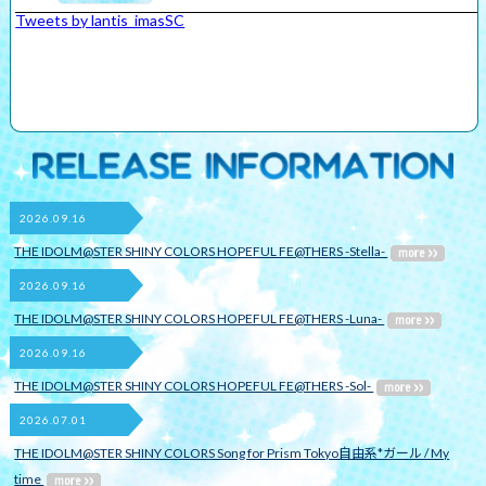
Tweets by lantis_imasSC
2026.09.16
THE IDOLM@STER SHINY COLORS HOPEFUL FE@THERS -Stella-
2026.09.16
THE IDOLM@STER SHINY COLORS HOPEFUL FE@THERS -Luna-
2026.09.16
THE IDOLM@STER SHINY COLORS HOPEFUL FE@THERS -Sol-
2026.07.01
THE IDOLM@STER SHINY COLORS Song for Prism Tokyo自由系*ガール / My
time