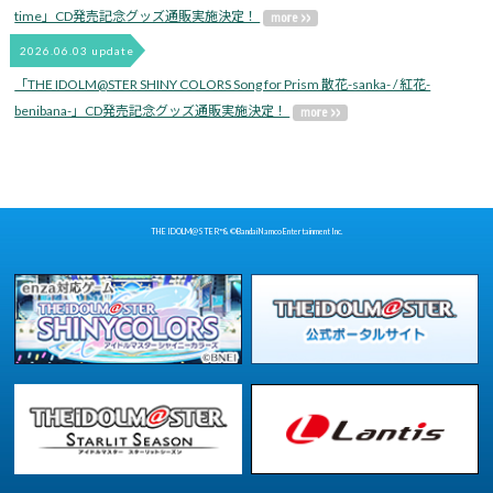
time」CD発売記念グッズ通販実施決定！
2026.06.03 update
「THE IDOLM@STER SHINY COLORS Song for Prism 散花-sanka- / 紅花-
benibana-」CD発売記念グッズ通販実施決定！
THE IDOLM@STER™& ©Bandai Namco Entertainment Inc.