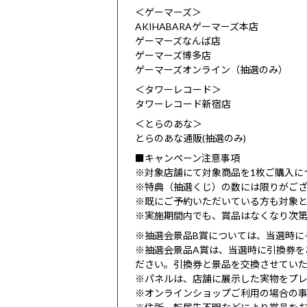
＜ゲーマーズ＞
AKIHABARAゲーマーズ本店
ゲーマーズなんば店
ゲーマーズ博多店
ゲーマーズオンライン（抽選のみ）
＜タワーレコード＞
タワーレコード新宿店
＜とらのあな＞
とらのあな通販(抽選のみ)
■キャンペーン注意事項
※対象店舗にて対象商品を1枚ご購入に
※特典（抽選くじ）の数には限りがご
※既にご予約いただいている方も対象
※実施期間内でも、賞品はなくなり次
※抽選会景品B賞については、当選時に
※抽選会景品A賞は、当選時に引換券を
ださい。引換券と景品を交換させてい
※パネルは、店舗に展示した実物をプ
※オンラインショップご利用の場合の