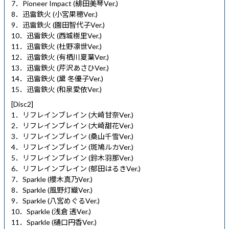
7．Pioneer Impact (緋田美琴Ver.)
8．迅雷鉄火 (小宮果穂Ver.)
9．迅雷鉄火 (園田智代子Ver.)
10．迅雷鉄火 (西城樹里Ver.)
11．迅雷鉄火 (杜野凛世Ver.)
12．迅雷鉄火 (有栖川夏葉Ver.)
13．迅雷鉄火 (芹沢あさひVer.)
14．迅雷鉄火 (黛 冬優子Ver.)
15．迅雷鉄火 (和泉愛依Ver.)
[Disc2]
1．リフレインブレイン (大崎甘奈Ver.)
2．リフレインブレイン (大崎甜花Ver.)
3．リフレインブレイン (桑山千雪Ver.)
4．リフレインブレイン (斑鳩ルカVer.)
5．リフレインブレイン (鈴木羽那Ver.)
6．リフレインブレイン (郁田はるきVer.)
7．Sparkle (櫻木真乃Ver.)
8．Sparkle (風野灯織Ver.)
9．Sparkle (八宮めぐるVer.)
10．Sparkle (浅倉 透Ver.)
11．Sparkle (樋口円香Ver.)