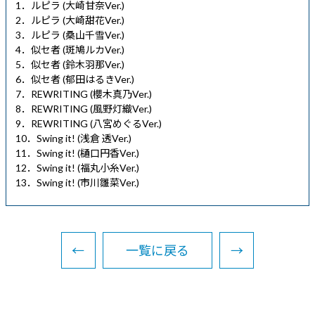
1．ルピラ (大崎甘奈Ver.)
2．ルピラ (大崎甜花Ver.)
3．ルピラ (桑山千雪Ver.)
4．似セ者 (斑鳩ルカVer.)
5．似セ者 (鈴木羽那Ver.)
6．似セ者 (郁田はるきVer.)
7．REWRITING (櫻木真乃Ver.)
8．REWRITING (風野灯織Ver.)
9．REWRITING (八宮めぐるVer.)
10．Swing it! (浅倉 透Ver.)
11．Swing it! (樋口円香Ver.)
12．Swing it! (福丸小糸Ver.)
13．Swing it! (市川雛菜Ver.)
←
一覧に戻る
→