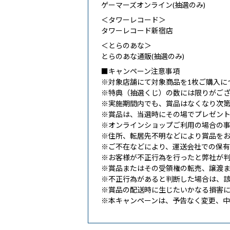
ゲーマーズオンライン(抽選のみ)
＜タワーレコード＞
タワーレコード新宿店
＜とらのあな＞
とらのあな通販(抽選のみ)
■キャンペーン注意事項
※対象店舗にて対象商品を1枚ご購入に
※特典（抽選くじ）の数には限りがご
※実施期間内でも、賞品はなくなり次
※賞品は、当選時にその場でプレゼン
※オンラインショップご利用の場合の
※住所、転居先不明などにより賞品を
※ご不在などにより、運送会社での保
※お客様が不正行為を行ったと弊社が
※賞品またはその受領権の転売、譲渡
※不正行為があると判断した場合は、
※賞品の配送時に生じたいかなる損害
※本キャンペーンは、予告なく変更、中