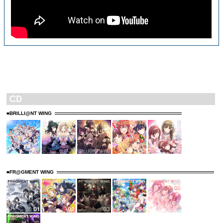
■BRILLI@NT WING
■FR@GMENT WING