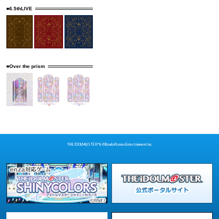
■6.5thLIVE
■Over the prism
THE IDOLM@STER™& ©Bandai Namco Entertainment Inc.