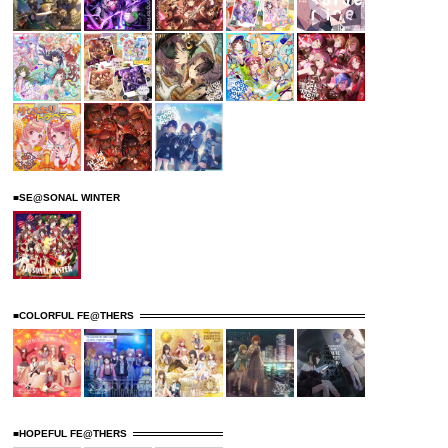
■SE@SONAL WINTER
■COLORFUL FE@THERS
■HOPEFUL FE@THERS