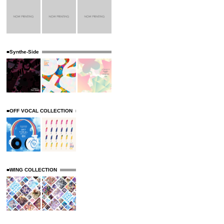
■Synthe-Side
■OFF VOCAL COLLECTION
■WING COLLECTION