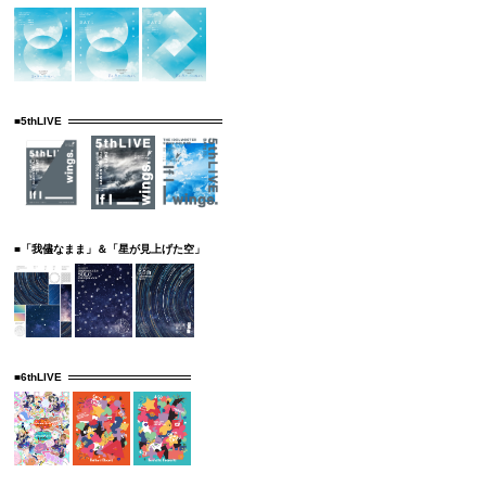
■5thLIVE
■「我儘なまま」＆「星が見上げた空」
■6thLIVE