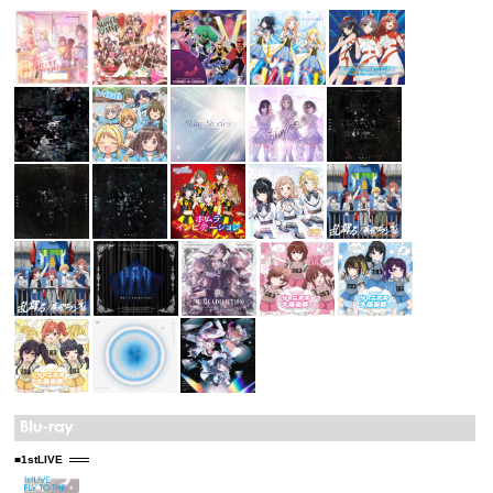
■1stLIVE