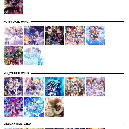
■GR@DATE WING
■L@YERED WING
■PANOR@MA WING