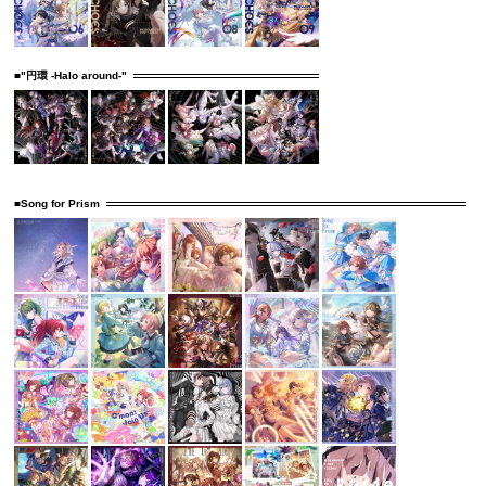
■"円環 -Halo around-"
■Song for Prism