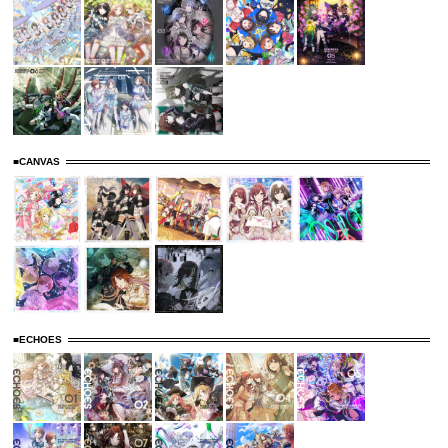
■CANVAS
■ECHOES