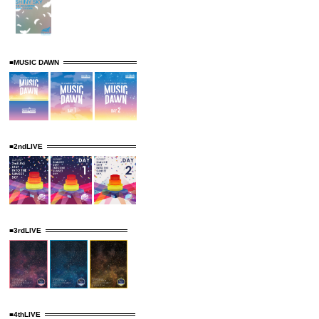
■MUSIC DAWN
■2ndLIVE
■3rdLIVE
■4thLIVE