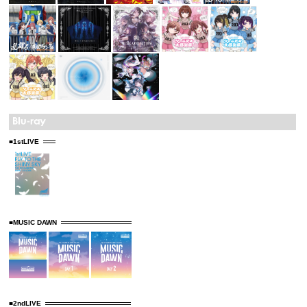
■1stLIVE
■MUSIC DAWN
■2ndLIVE