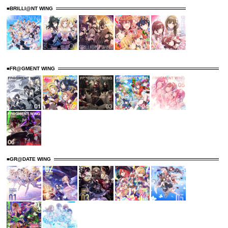
■BRILLI@NT WING
■FR@GMENT WING
■GR@DATE WING