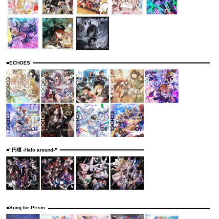
■ECHOES
■"円環 -Halo around-"
■Song for Prism