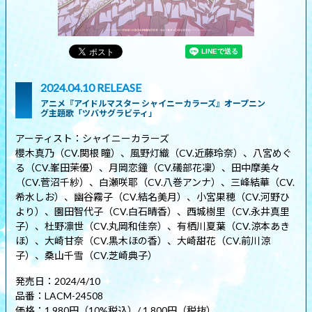
2024.04.10 RELEASE
アニメ『アイドルマスター シャイニーカラーズ』オープニン
グ主題歌「ツバサグラビティ」
アーティスト：シャイニーカラーズ
櫻木真乃（CV.関根 瞳）、風野灯織（CV.近藤玲奈）、八宮めぐ
る（CV.峯田茉優）、月岡恋鐘（CV.礒部花凜）、田中摩美々
（CV.菅沼千紗）、白瀬咲耶（CV.八巻アンナ）、三峰結華（CV.
希水しお）、幽谷霧子（CV.結名美月）、小宮果穂（CV.河野ひ
より）、園田智代子（CV.白石晴香）、西城樹里（CV.永井真里
子）、杜野凛世（CV.丸岡和佳奈）、有栖川夏葉（CV.涼本あき
ほ）、大崎甘奈（CV.黒木ほの香）、大崎甜花（CV.前川涼
子）、桑山千雪（CV.芝崎典子）
発売日：2024/4/10
品番：LACM-24508
価格：1,980円（10%税込）/ 1,800円（税抜）