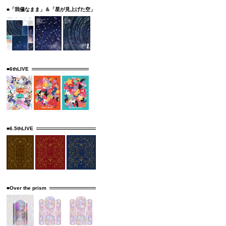
■「我儘なまま」＆「星が見上げた空」
■6thLIVE
■6.5thLIVE
■Over the prism