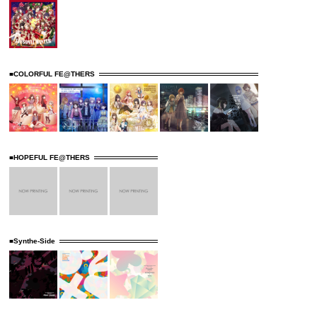
■COLORFUL FE@THERS
■HOPEFUL FE@THERS
■Synthe-Side