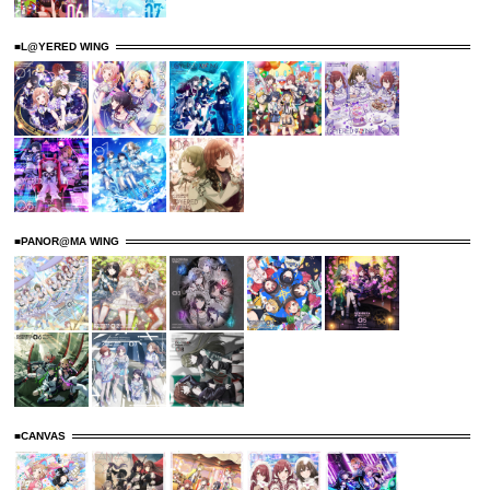
■L@YERED WING
■PANOR@MA WING
■CANVAS