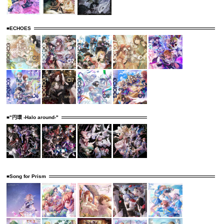
■ECHOES
■"円環 -Halo around-"
■Song for Prism