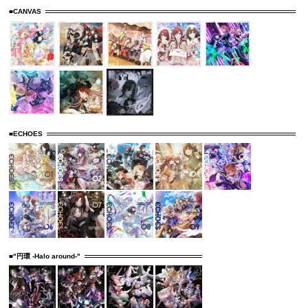
■CANVAS
■ECHOES
■"円環 -Halo around-"