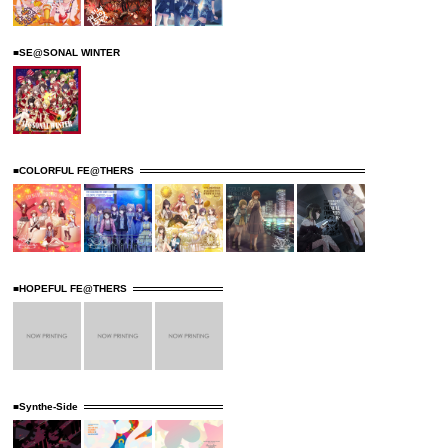
■SE@SONAL WINTER
■COLORFUL FE@THERS
■HOPEFUL FE@THERS
■Synthe-Side