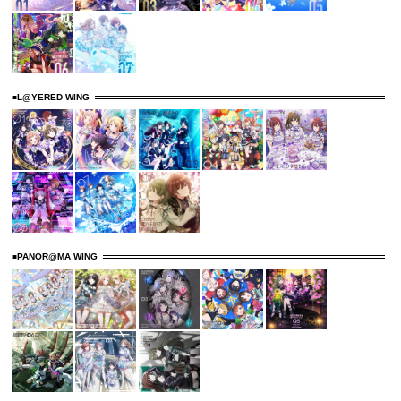
■L@YERED WING
■PANOR@MA WING