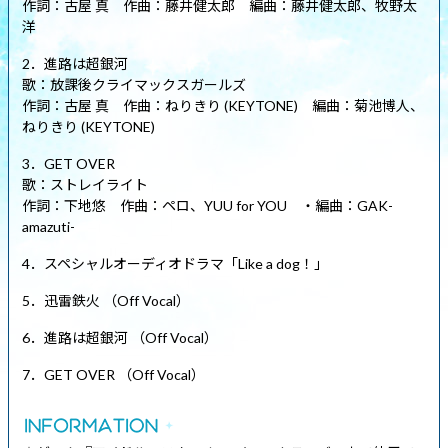
作詞：古屋 真 作曲：藤井健太郎 編曲：藤井健太郎、牧野太
洋
2．進路は超銀河
歌：放課後クライマックスガールズ
作詞：古屋 真 作曲：ねりきり (KEYTONE) 編曲：菊池博人、
ねりきり (KEYTONE)
3．GET OVER
歌：ストレイライト
作詞：下地悠 作曲：ペロ、YUU for YOU ・編曲：GAK-
amazuti-
4．スペシャルオーディオドラマ「Like a dog！」
5．迅雷鉄火 （Off Vocal）
6．進路は超銀河 （Off Vocal）
7．GET OVER （Off Vocal）