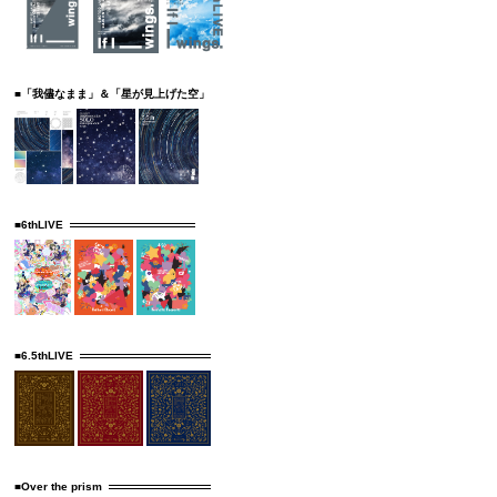
■「我儘なまま」＆「星が見上げた空」
■6thLIVE
■6.5thLIVE
■Over the prism