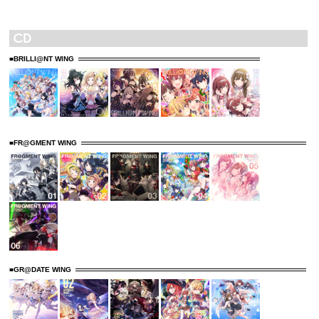
■BRILLI@NT WING
■FR@GMENT WING
■GR@DATE WING