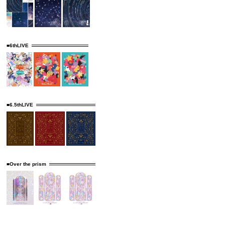
■6thLIVE
■6.5thLIVE
■Over the prism