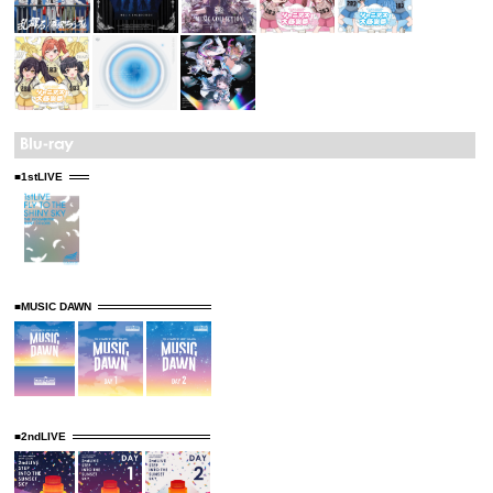
■1stLIVE
■MUSIC DAWN
■2ndLIVE