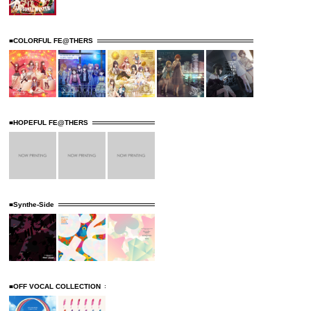
■COLORFUL FE@THERS
■HOPEFUL FE@THERS
■Synthe-Side
■OFF VOCAL COLLECTION