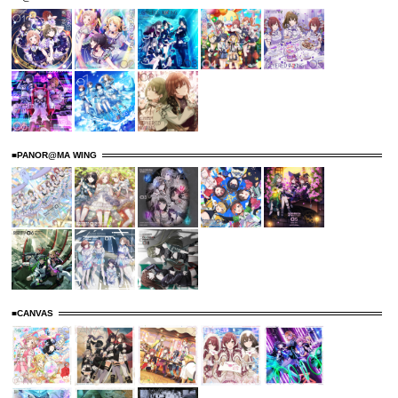
■PANOR@MA WING
■CANVAS