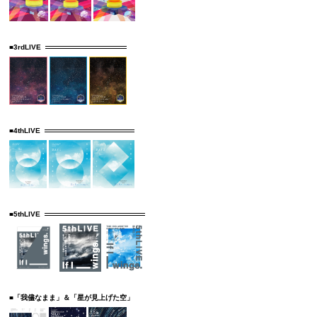
■3rdLIVE
■4thLIVE
■5thLIVE
■「我儘なまま」＆「星が見上げた空」