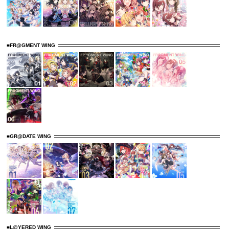
■FR@GMENT WING
■GR@DATE WING
■L@YERED WING