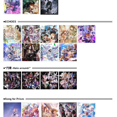
■ECHOES
■"円環 -Halo around-"
■Song for Prism