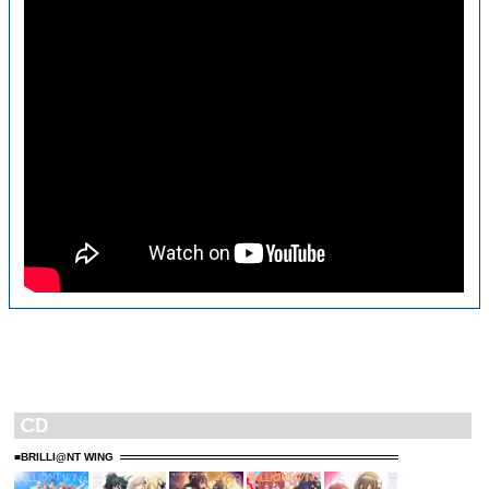
■BRILLI@NT WING