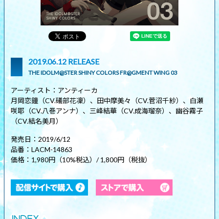
2019.06.12 RELEASE
THE IDOLM@STER SHINY COLORS FR@GMENT WING 03
アーティスト：アンティーカ
月岡恋鐘（CV.礒部花凜）、田中摩美々（CV.菅沼千紗）、白瀬
咲耶（CV.八巻アンナ）、三峰結華（CV.成海瑠奈）、幽谷霧子
（CV.結名美月）
発売日：2019/6/12
品番：LACM-14863
価格：1,980円（10%税込）/ 1,800円（税抜）