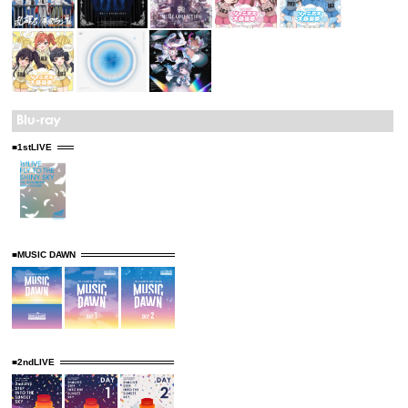
■1stLIVE
■MUSIC DAWN
■2ndLIVE