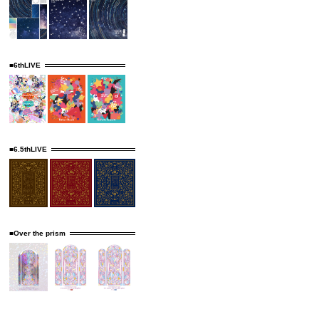
■6thLIVE
■6.5thLIVE
■Over the prism