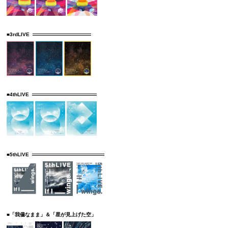
■3rdLIVE
■4thLIVE
■5thLIVE
■「我儘なまま」＆「星が見上げた空」