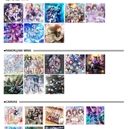
■PANOR@MA WING
■CANVAS