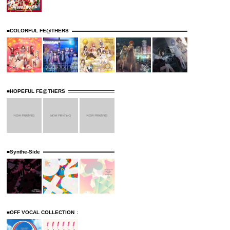
■COLORFUL FE@THERS
■HOPEFUL FE@THERS
■Synthe-Side
■OFF VOCAL COLLECTION