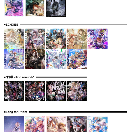
■ECHOES
■"円環 -Halo around-"
■Song for Prism