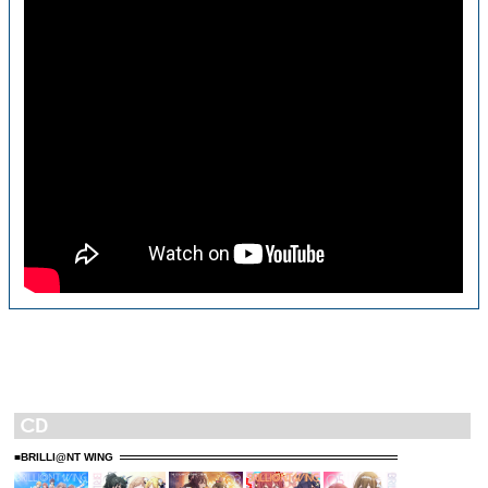
■BRILLI@NT WING