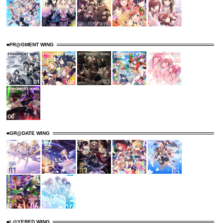
■FR@GMENT WING
■GR@DATE WING
■L@YERED WING