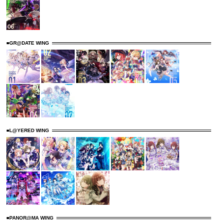
■GR@DATE WING
■L@YERED WING
■PANOR@MA WING