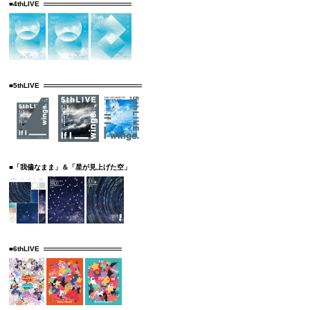
■4thLIVE
■5thLIVE
■「我儘なまま」＆「星が見上げた空」
■6thLIVE