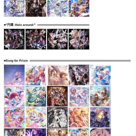
■"円環 -Halo around-"
■Song for Prism