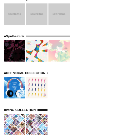
■Synthe-Side
■OFF VOCAL COLLECTION
■WING COLLECTION