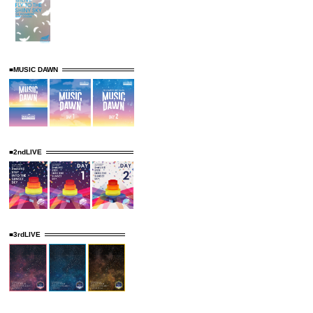
■MUSIC DAWN
■2ndLIVE
■3rdLIVE