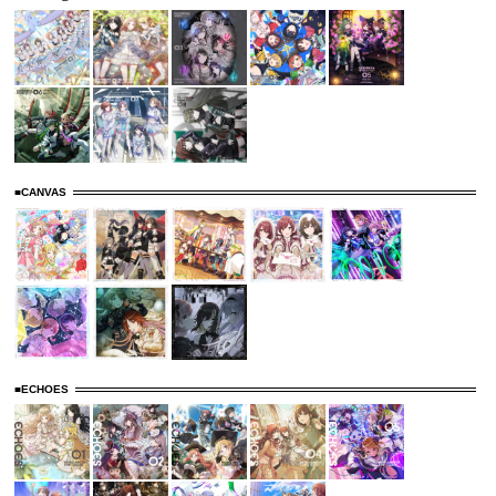
■CANVAS
■ECHOES