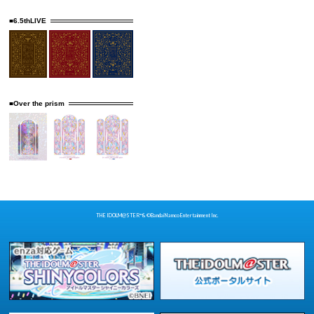
■6.5thLIVE
■Over the prism
THE IDOLM@STER™& ©Bandai Namco Entertainment Inc.