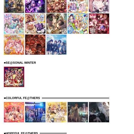
■SE@SONAL WINTER
■COLORFUL FE@THERS
■HOPEFUL FE@THERS