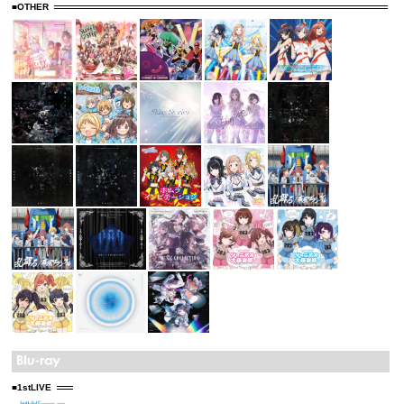
■OTHER
■1stLIVE