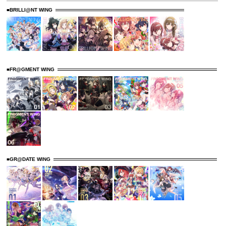
■BRILLI@NT WING
■FR@GMENT WING
■GR@DATE WING