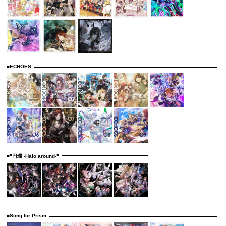
■ECHOES
■"円環 -Halo around-"
■Song for Prism