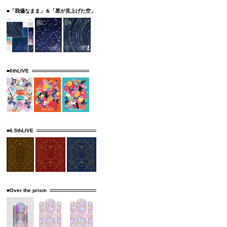
■「我儘なまま」＆「星が見上げた空」
■6thLIVE
■6.5thLIVE
■Over the prism