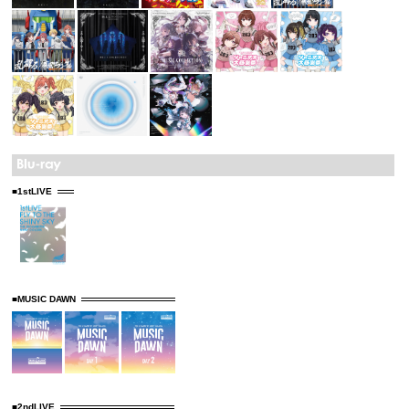
■1stLIVE
■MUSIC DAWN
■2ndLIVE