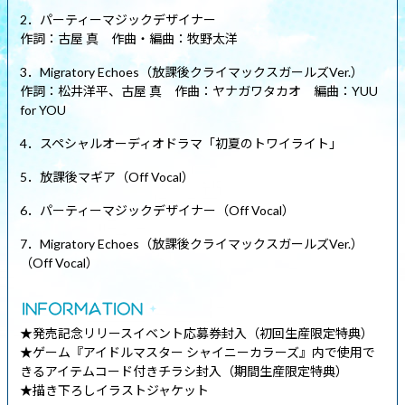
2．パーティーマジックデザイナー
作詞：古屋 真 作曲・編曲：牧野太洋
3．Migratory Echoes（放課後クライマックスガールズVer.）
作詞：松井洋平、古屋 真 作曲：ヤナガワタカオ 編曲：YUU
for YOU
4．スペシャルオーディオドラマ「初夏のトワイライト」
5．放課後マギア（Off Vocal）
6．パーティーマジックデザイナー（Off Vocal）
7．Migratory Echoes（放課後クライマックスガールズVer.）
（Off Vocal）
★発売記念リリースイベント応募券封入（初回生産限定特典）
★ゲーム『アイドルマスター シャイニーカラーズ』内で使用で
きるアイテムコード付きチラシ封入（期間生産限定特典）
★描き下ろしイラストジャケット