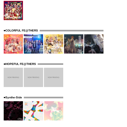
■COLORFUL FE@THERS
■HOPEFUL FE@THERS
■Synthe-Side