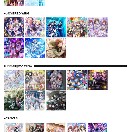
■L@YERED WING
■PANOR@MA WING
■CANVAS