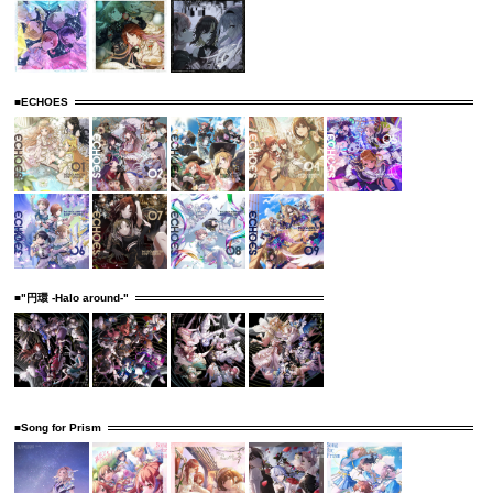
■ECHOES
■"円環 -Halo around-"
■Song for Prism