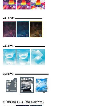
■3rdLIVE
■4thLIVE
■5thLIVE
■「我儘なまま」＆「星が見上げた空」