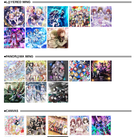
■L@YERED WING
■PANOR@MA WING
■CANVAS