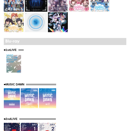
■1stLIVE
■MUSIC DAWN
■2ndLIVE