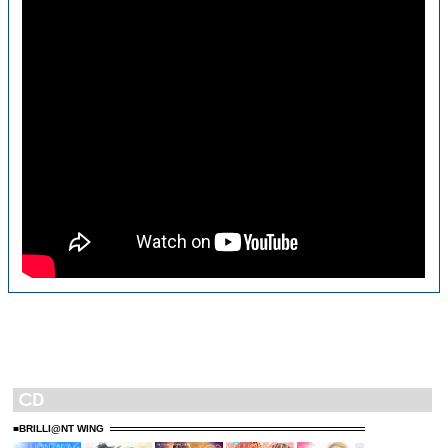
■BRILLI@NT WING